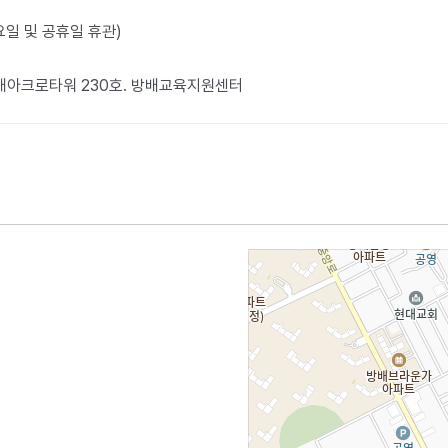
월요일 및 공휴일 휴관)
방배아크로타워 230호. 방배교육지원센터​