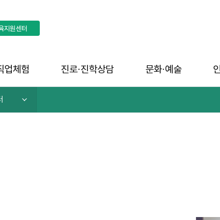
육지원센터
직업체험
진로∙진학상담
문화∙예술
터