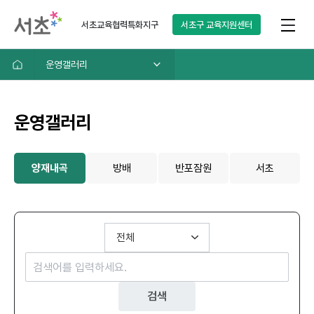
서초교육협력특화지구
서초구
교육지원센터
운영갤러리
운영갤러리
양재내곡
방배
반포잠원
서초
검색