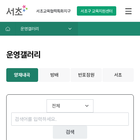
서초교육협력특화지구
서초구
교육지원센터
운영갤러리
운영갤러리
양재내곡
방배
반포잠원
서초
검색