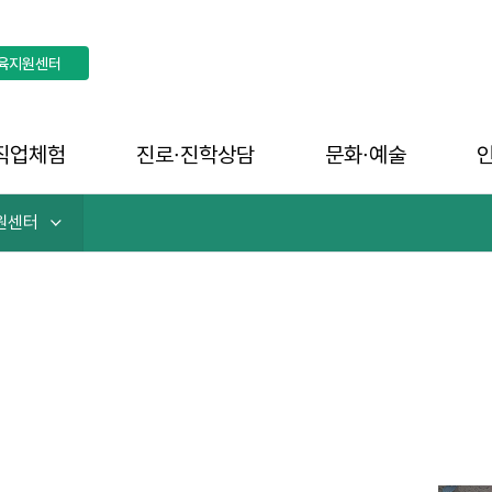
육지원센터
직업체험
진로∙진학상담
문화∙예술
원센터