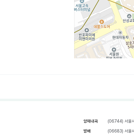
양재내곡
(06744) 서
방배
(06683) 서